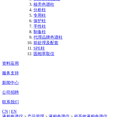
核壳色谱柱
分析柱
专用柱
保护柱
手性柱
制备柱
代理品牌色谱柱
前处理及配套
SPE柱
固相萃取仪
资料应用
服务支持
新闻中心
公司招聘
联系我们
CN
|
EN
液相色谱仪
>
产品管理
>
液相色谱仪
>
超高效液相色谱仪