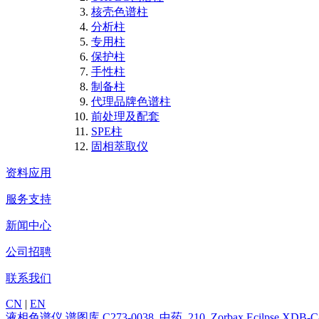
核壳色谱柱
分析柱
专用柱
保护柱
手性柱
制备柱
代理品牌色谱柱
前处理及配套
SPE柱
固相萃取仪
资料应用
服务支持
新闻中心
公司招聘
联系我们
CN
|
EN
液相色谱仪
谱图库
C273-0038_中药_210_Zorbax Ecilp