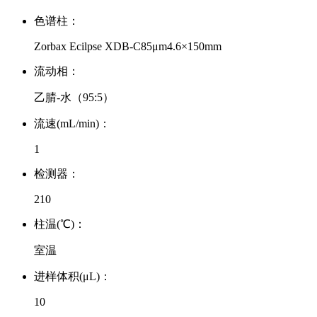
色谱柱：
Zorbax Ecilpse XDB-C85μm4.6×150mm
流动相：
乙腈-水（95:5）
流速(mL/min)：
1
检测器：
210
柱温(℃)：
室温
进样体积(μL)：
10