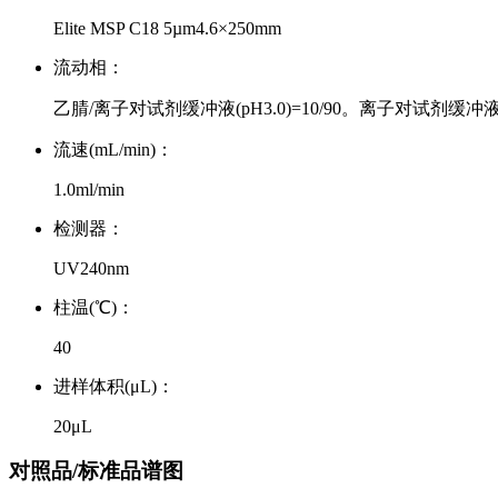
Elite MSP C18 5µm4.6×250mm
流动相：
乙腈/离子对试剂缓冲液(pH3.0)=10/90。离子对试剂缓冲
流速(mL/min)：
1.0ml/min
检测器：
UV240nm
柱温(℃)：
40
进样体积(μL)：
20μL
对照品/标准品谱图