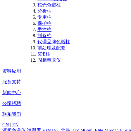
核壳色谱柱
分析柱
专用柱
保护柱
手性柱
制备柱
代理品牌色谱柱
前处理及配套
SPE柱
固相萃取仪
资料应用
服务支持
新闻中心
公司招聘
联系我们
CN
|
EN
液相色谱仪
谱图库
2024163_食品_UV240nm_Elite MSP C18