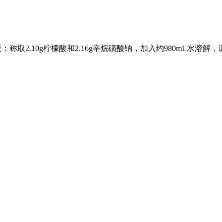
液：称取2.10g柠檬酸和2.16g辛烷磺酸钠，加入约980mL水溶解