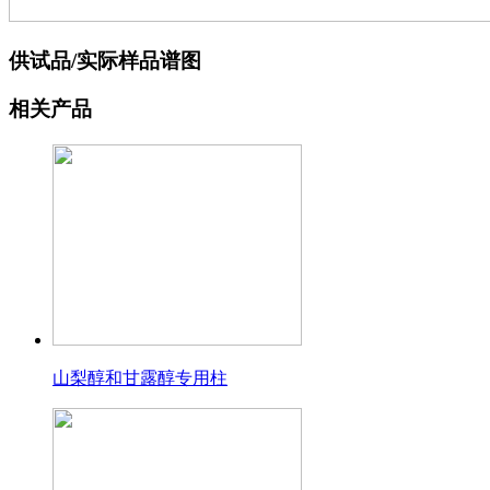
供试品/实际样品谱图
相关产品
山梨醇和甘露醇专用柱