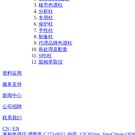
核壳色谱柱
分析柱
专用柱
保护柱
手性柱
制备柱
代理品牌色谱柱
前处理及配套
SPE柱
固相萃取仪
资料应用
服务支持
新闻中心
公司招聘
联系我们
CN
|
EN
液相色谱仪
谱图库
C273-0032_中药_UV292nm_SinoChrom 