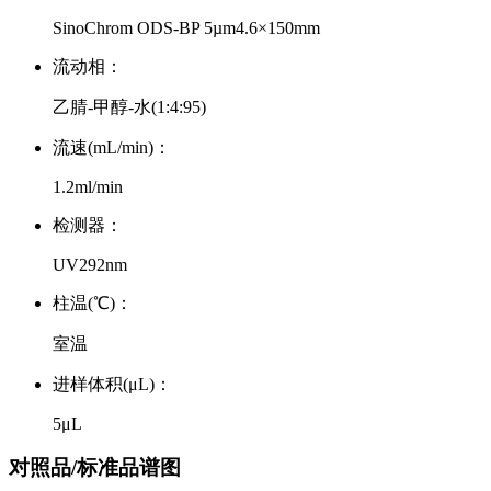
SinoChrom ODS-BP 5µm4.6×150mm
流动相：
乙腈-甲醇-水(1:4:95)
流速(mL/min)：
1.2ml/min
检测器：
UV292nm
柱温(℃)：
室温
进样体积(μL)：
5μL
对照品/标准品谱图