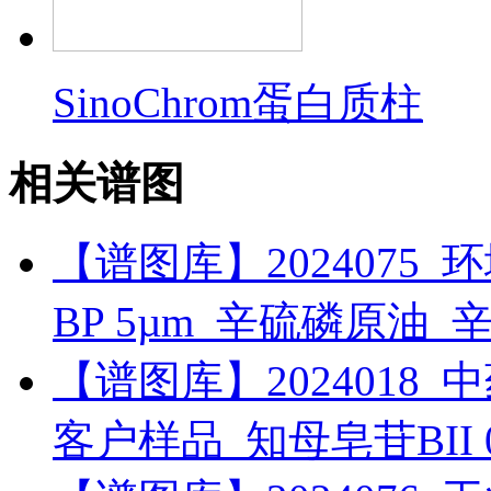
SinoChrom蛋白质柱
相关谱图
【谱图库】2024075_环境_
BP 5µm_辛硫磷原油_
【谱图库】2024018_中药_
客户样品_知母皂苷BII