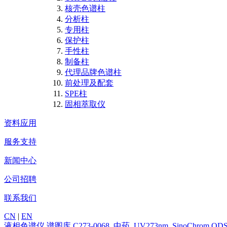
核壳色谱柱
分析柱
专用柱
保护柱
手性柱
制备柱
代理品牌色谱柱
前处理及配套
SPE柱
固相萃取仪
资料应用
服务支持
新闻中心
公司招聘
联系我们
CN
|
EN
液相色谱仪
谱图库
C273-0068_中药_UV273nm_SinoChrom