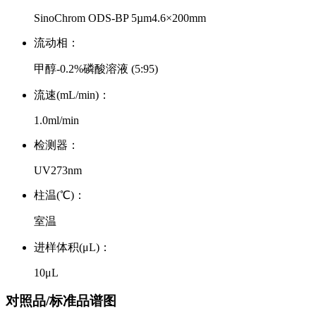
SinoChrom ODS-BP 5µm4.6×200mm
流动相：
甲醇-0.2%磷酸溶液 (5:95)
流速(mL/min)：
1.0ml/min
检测器：
UV273nm
柱温(℃)：
室温
进样体积(μL)：
10μL
对照品/标准品谱图