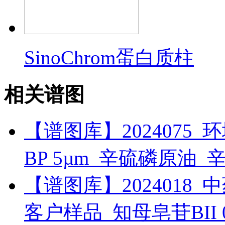
SinoChrom蛋白质柱
相关谱图
【谱图库】2024075_环境_
BP 5µm_辛硫磷原油_
【谱图库】2024018_中药_
客户样品_知母皂苷BII