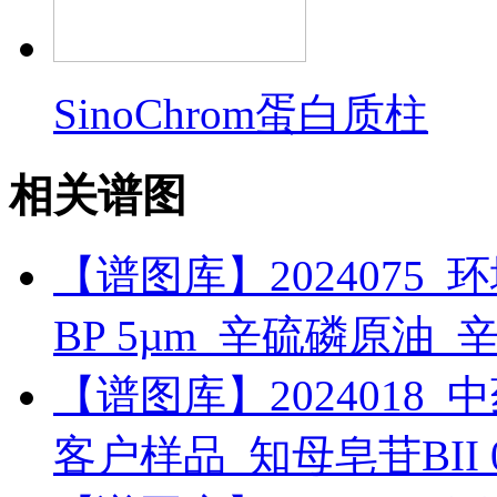
SinoChrom蛋白质柱
相关谱图
【谱图库】2024075_环境_
BP 5µm_辛硫磷原油_
【谱图库】2024018_中药_
客户样品_知母皂苷BII