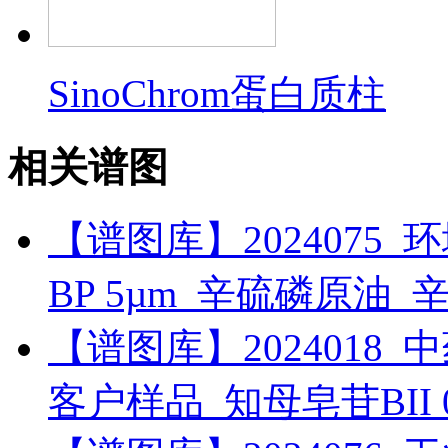
SinoChrom蛋白质柱
相关谱图
【谱图库】2024075_环境_
BP 5µm_辛硫磷原油_
【谱图库】2024018_中药_
客户样品_知母皂苷BII