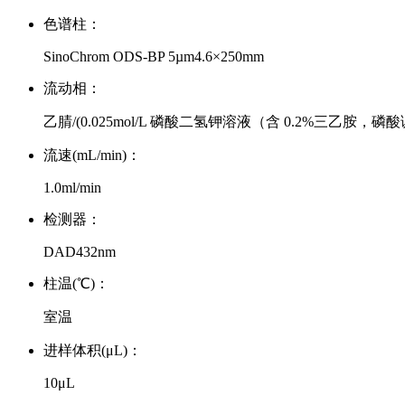
色谱柱：
SinoChrom ODS-BP 5µm4.6×250mm
流动相：
乙腈/(0.025mol/L 磷酸二氢钾溶液（含 0.2%三乙胺，磷酸调 p
流速(mL/min)：
1.0ml/min
检测器：
DAD432nm
柱温(℃)：
室温
进样体积(μL)：
10μL