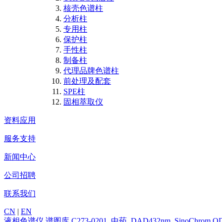
核壳色谱柱
分析柱
专用柱
保护柱
手性柱
制备柱
代理品牌色谱柱
前处理及配套
SPE柱
固相萃取仪
资料应用
服务支持
新闻中心
公司招聘
联系我们
CN
|
EN
液相色谱仪
谱图库
C273-0201_中药_DAD432nm_SinoChrom