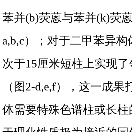
苯并(b)荧蒽与苯并(k)荧蒽
a,b,c）；对于二甲苯异
次于15厘米短柱上实现
（图2-d,e,f），这一
体需要特殊色谱柱或长柱