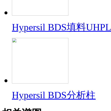
Hypersil BDS填料U
Hypersil BDS分析柱