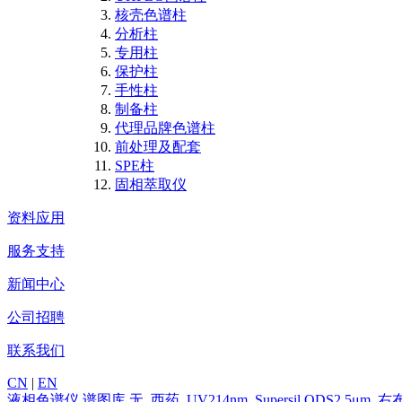
核壳色谱柱
分析柱
专用柱
保护柱
手性柱
制备柱
代理品牌色谱柱
前处理及配套
SPE柱
固相萃取仪
资料应用
服务支持
新闻中心
公司招聘
联系我们
CN
|
EN
液相色谱仪
谱图库
无_西药_UV214nm_Supersil ODS2 5μ