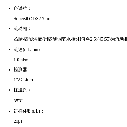
色谱柱：
Supersil ODS2 5μm
流动相：
乙腈-磷酸溶液(用磷酸调节水相pH值至2.5)(45∶55)为流动
流速(mL/min)：
1.0ml/min
检测器：
UV214nm
柱温(℃)：
35℃
进样体积(μL)：
20μl