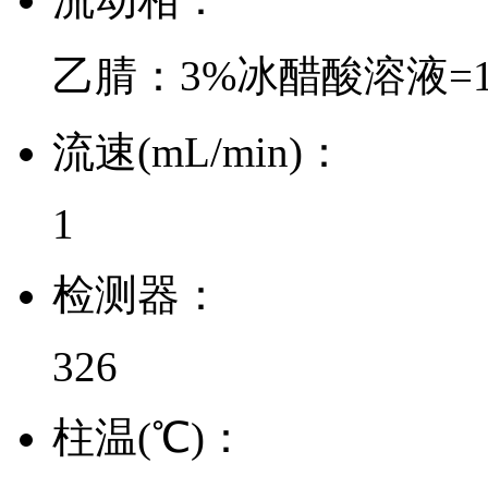
乙腈：3%冰醋酸溶液=15
流速(mL/min)：
1
检测器：
326
柱温(℃)：