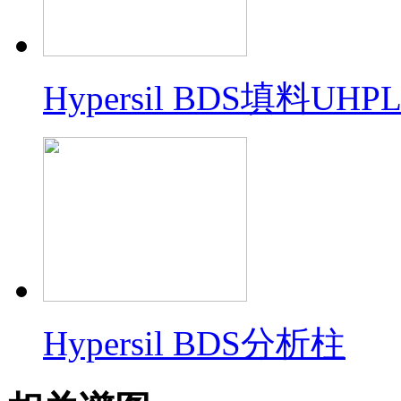
Hypersil BDS填料U
Hypersil BDS分析柱