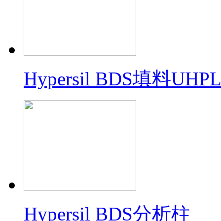
Hypersil BDS填料U
Hypersil BDS分析柱