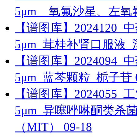
5μm__氧氟沙星、左
【谱图库】2024120_中药_
5μm_茸桂补肾口服液
【谱图库】2024094_中药_
5μm_蓝芩颗粒_栀子苷
【谱图库】2024055_工业_
5µm_异噻唑啉酮类杀菌剂
（MIT）
09-18