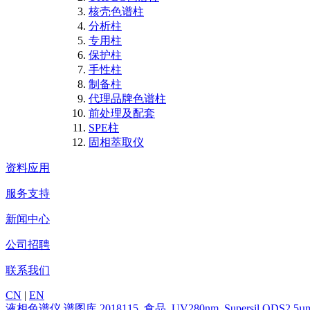
核壳色谱柱
分析柱
专用柱
保护柱
手性柱
制备柱
代理品牌色谱柱
前处理及配套
SPE柱
固相萃取仪
资料应用
服务支持
新闻中心
公司招聘
联系我们
CN
|
EN
液相色谱仪
谱图库
2018115_食品_UV280nm_Supersil 