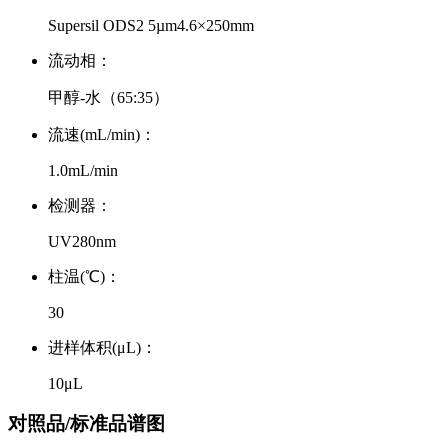
Supersil ODS2 5µm4.6×250mm
流动相：
甲醇-水（65:35）
流速(mL/min)：
1.0mL/min
检测器：
UV280nm
柱温(℃)：
30
进样体积(μL)：
10μL
对照品/标准品谱图