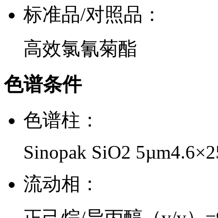
标准品/对照品：
高效氯氰菊酯
色谱条件
色谱柱：
Sinopak SiO2 5µm4.6×
流动相：
正己烷/异丙醇（v/v）=9