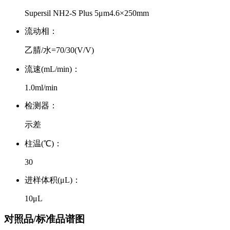
Supersil NH2-S Plus 5μm4.6×250mm
流动相：
乙腈/水=70/30(V/V)
流速(mL/min)：
1.0ml/min
检测器：
示差
柱温(℃)：
30
进样体积(μL)：
10μL
对照品/标准品谱图