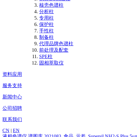
核壳色谱柱
分析柱
专用柱
保护柱
手性柱
制备柱
代理品牌色谱柱
前处理及配套
SPE柱
固相萃取仪
资料应用
服务支持
新闻中心
公司招聘
联系我们
CN
|
EN
液相色谱仪
谱图库
2021083_食品_示差_Supersil NH2-S Pl