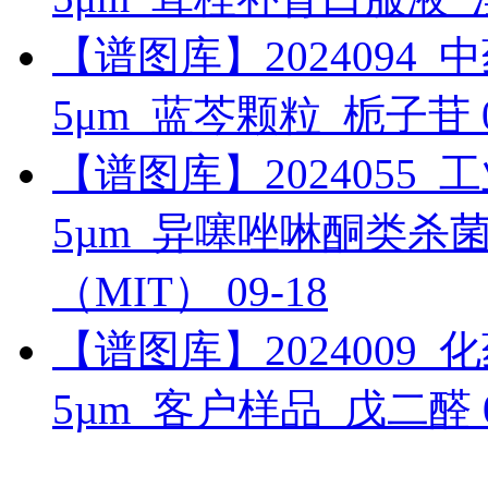
【谱图库】2024094_中药_
5μm_蓝芩颗粒_栀子苷
【谱图库】2024055_工业_
5µm_异噻唑啉酮类杀菌剂
（MIT）
09-18
【谱图库】2024009_化药_
5µm_客户样品_戊二醛