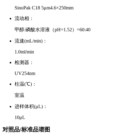
SinoPak C18 5μm4.6×250mm
流动相：
甲醇:磷酸水溶液（pH=1.52）=60:40
流速(mL/min)：
1.0ml/min
检测器：
UV254nm
柱温(℃)：
室温
进样体积(μL)：
10μL
对照品/标准品谱图