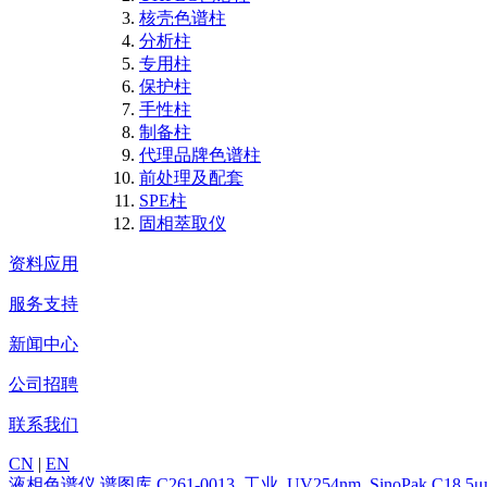
核壳色谱柱
分析柱
专用柱
保护柱
手性柱
制备柱
代理品牌色谱柱
前处理及配套
SPE柱
固相萃取仪
资料应用
服务支持
新闻中心
公司招聘
联系我们
CN
|
EN
液相色谱仪
谱图库
C261-0013_工业_UV254nm_SinoPak C18