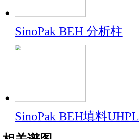
SinoPak BEH 分析柱
SinoPak BEH填料U