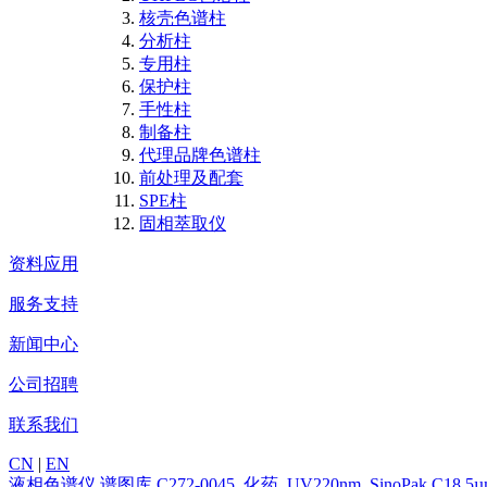
核壳色谱柱
分析柱
专用柱
保护柱
手性柱
制备柱
代理品牌色谱柱
前处理及配套
SPE柱
固相萃取仪
资料应用
服务支持
新闻中心
公司招聘
联系我们
CN
|
EN
液相色谱仪
谱图库
C272-0045_化药_UV220nm_SinoPak C