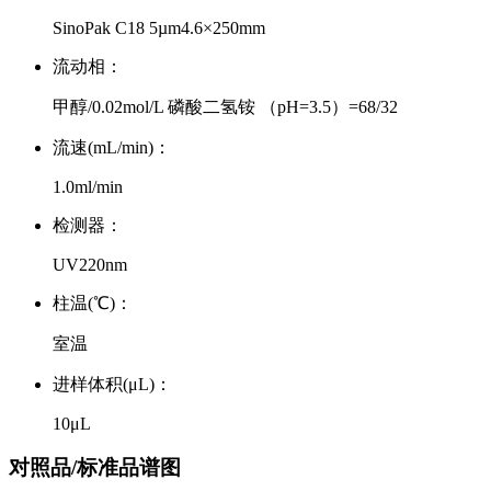
SinoPak C18 5µm4.6×250mm
流动相：
甲醇/0.02mol/L 磷酸二氢铵 （pH=3.5）=68/32
流速(mL/min)：
1.0ml/min
检测器：
UV220nm
柱温(℃)：
室温
进样体积(μL)：
10μL
对照品/标准品谱图