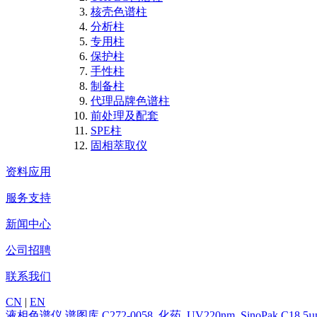
核壳色谱柱
分析柱
专用柱
保护柱
手性柱
制备柱
代理品牌色谱柱
前处理及配套
SPE柱
固相萃取仪
资料应用
服务支持
新闻中心
公司招聘
联系我们
CN
|
EN
液相色谱仪
谱图库
C272-0058_化药_UV220nm_SinoPak C