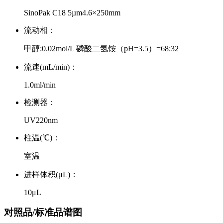
SinoPak C18 5µm4.6×250mm
流动相：
甲醇:0.02mol/L 磷酸二氢铵（pH=3.5）=68:32
流速(mL/min)：
1.0ml/min
检测器：
UV220nm
柱温(℃)：
室温
进样体积(μL)：
10μL
对照品/标准品谱图