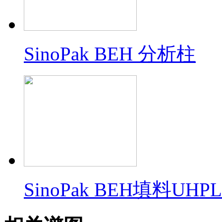
SinoPak BEH 分析柱
SinoPak BEH填料U