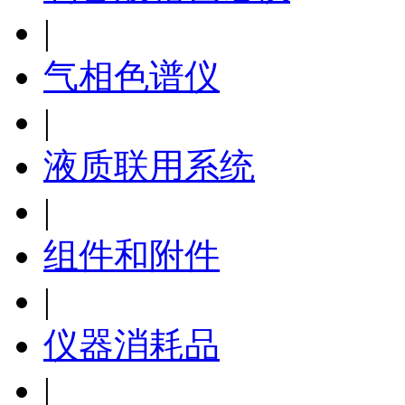
|
气相色谱仪
|
液质联用系统
|
组件和附件
|
仪器消耗品
|