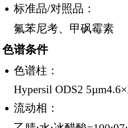
标准品/对照品：
氟苯尼考、甲砜霉素
色谱条件
色谱柱：
Hypersil ODS2 5µm4.6
流动相：
乙腈:水:冰醋酸=100:97: