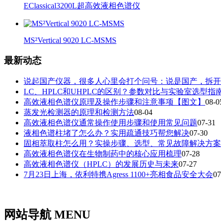
EClassical3200L超高效液相色谱仪
MS²Vertical 9020 LC-MSMS
最新动态
说起国产仪器，很多人心里会打个问号：说是国产，拆开
LC、HPLC和UHPLC的区别？参数对比与实验室选型指
高效液相色谱仪原理及操作步骤和注意事项【图文】
08-0
蒸发光检测器的原理和检测方法
08-04
高效液相色谱仪通常操作使用步骤和使用常见问题
07-31
液相色谱柱堵了怎么办？实用疏通技巧帮您解决
07-30
固相萃取柱怎么用？实操步骤、选型、常见故障解决方案
高效液相色谱仪在生物制药中的核心应用梳理
07-28
高效液相色谱仪（HPLC）的发展历史与未来
07-27
7月23日上海，依利特携Agress 1100+亮相食品安全大会
07
网站导航 MENU