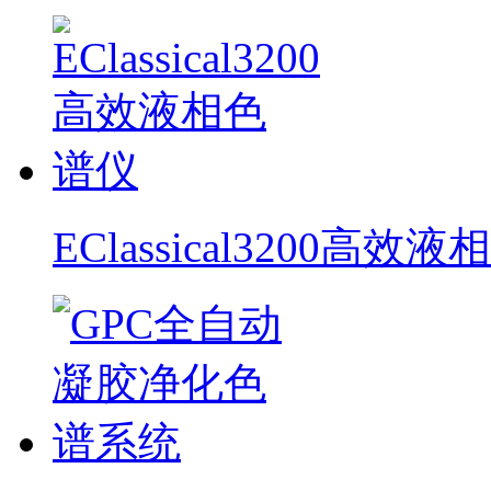
EClassical3200高效