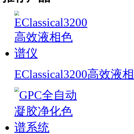
EClassical3200高效