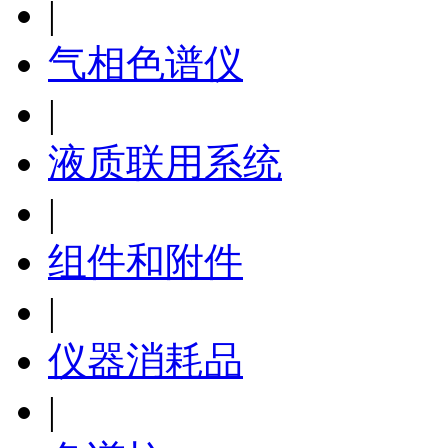
|
气相色谱仪
|
液质联用系统
|
组件和附件
|
仪器消耗品
|