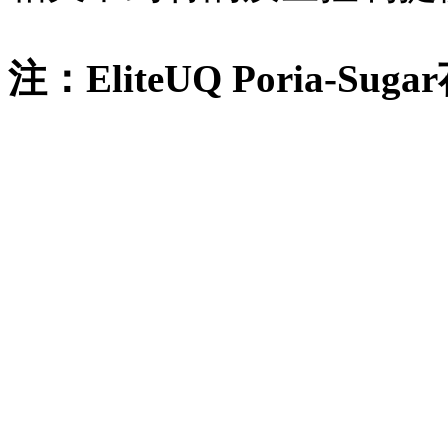
注：EliteUQ Poria-S