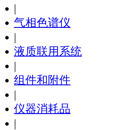
|
气相色谱仪
|
液质联用系统
|
组件和附件
|
仪器消耗品
|