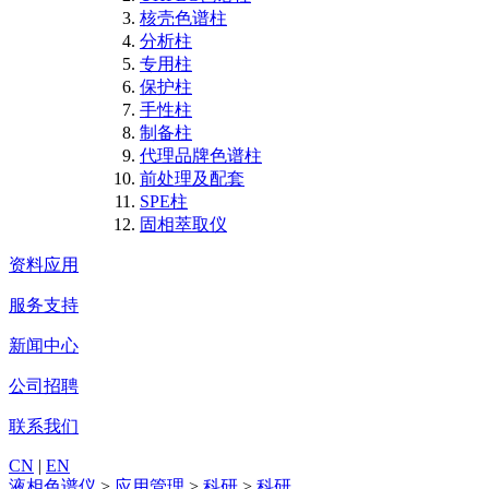
核壳色谱柱
分析柱
专用柱
保护柱
手性柱
制备柱
代理品牌色谱柱
前处理及配套
SPE柱
固相萃取仪
资料应用
服务支持
新闻中心
公司招聘
联系我们
CN
|
EN
液相色谱仪
>
应用管理
>
科研
>
科研