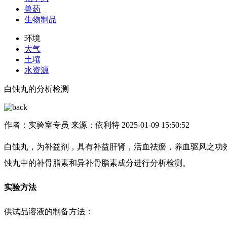
兽药
生物制品
环境
大气
土壤
水资源
白蚀丸的分析检测
作者：实验室专员
来源：依利特
2025-01-09 15:50:52
白蚀丸，为补益剂，具有补益肝肾，活血祛瘀，养血驱风之功效。用于肝
蚀丸中的补骨脂素和异补骨脂素成分进行分析检测。
实验方法
供试品溶液的制备方法：