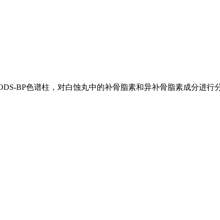
noChrom ODS-BP色谱柱，对白蚀丸中的补骨脂素和异补骨脂