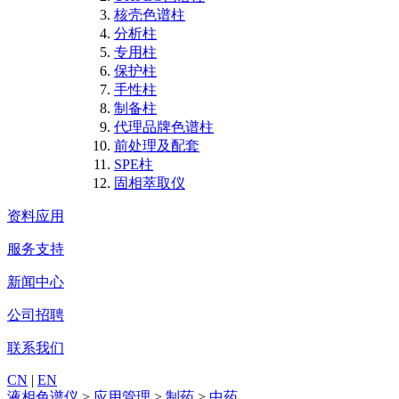
核壳色谱柱
分析柱
专用柱
保护柱
手性柱
制备柱
代理品牌色谱柱
前处理及配套
SPE柱
固相萃取仪
资料应用
服务支持
新闻中心
公司招聘
联系我们
CN
|
EN
液相色谱仪
>
应用管理
>
制药
>
中药