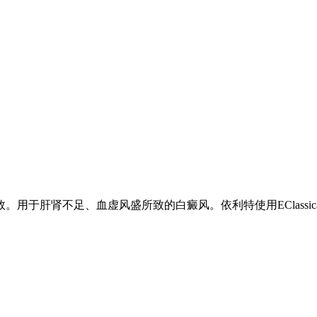
肾不足、血虚风盛所致的白癜风。依利特使用EClassical 320