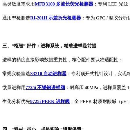
高灵敏度需求用
MFD3100 多波长荧光检测器
：专利 LED 
通用型检测选
RI-201H 示差折光检测器
：专为 GPC / 凝胶
三、“枢纽” 部件：进样系统，精准进样是前提
进样的精度直接影响数据重复性，核心配件要认准适配性：
常规实验室选
S3210 自动进样器
：专利顶开式扎针设计，实现
微量进样用
7725i 不锈钢进样阀
：耐高压 40MPa，进样量覆盖 
生化分析优先
9725i PEEK 进样阀
：全 PEEK 材质耐酸碱（p
四、“耗材” 虽小，却是实验 “隐形保障”