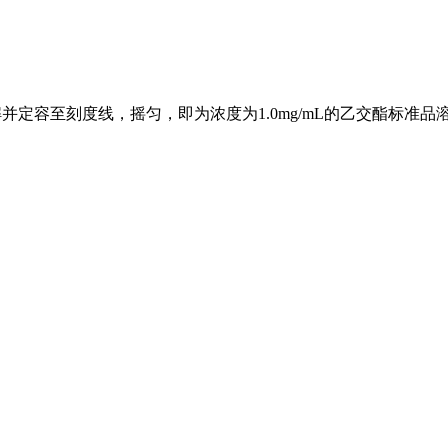
解并定容至刻度线，摇匀，即为浓度为1.0mg/mL的乙交酯标准品