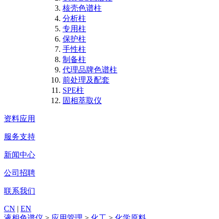
核壳色谱柱
分析柱
专用柱
保护柱
手性柱
制备柱
代理品牌色谱柱
前处理及配套
SPE柱
固相萃取仪
资料应用
服务支持
新闻中心
公司招聘
联系我们
CN
|
EN
液相色谱仪
>
应用管理
>
化工
>
化学原料