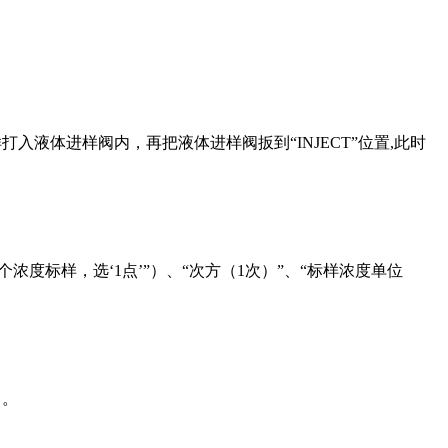
入液体进样阀内，再把液体进样阀扳到“INJECT”位置,此时
浓度标样，选‘1点’”）、“次方（1次）”、“标样浓度单位
）。