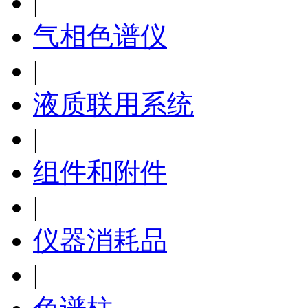
|
气相色谱仪
|
液质联用系统
|
组件和附件
|
仪器消耗品
|