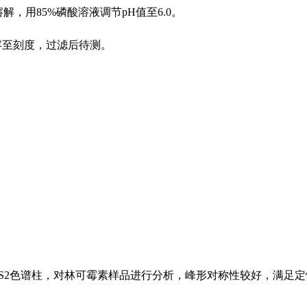
L水溶解，用85%磷酸溶液调节pH值至6.0。
定容至刻度，过滤后待测。
ersil ODS2色谱柱，对林可霉素样品进行分析，峰形对称性较好，