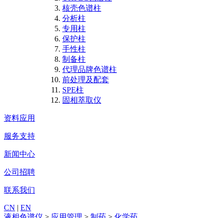
核壳色谱柱
分析柱
专用柱
保护柱
手性柱
制备柱
代理品牌色谱柱
前处理及配套
SPE柱
固相萃取仪
资料应用
服务支持
新闻中心
公司招聘
联系我们
CN
|
EN
液相色谱仪
>
应用管理
>
制药
>
化学药