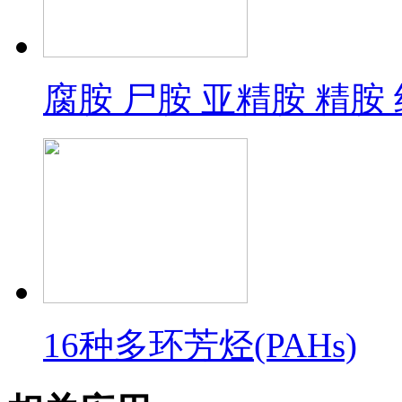
腐胺 尸胺 亚精胺 精胺
16种多环芳烃(PAHs)