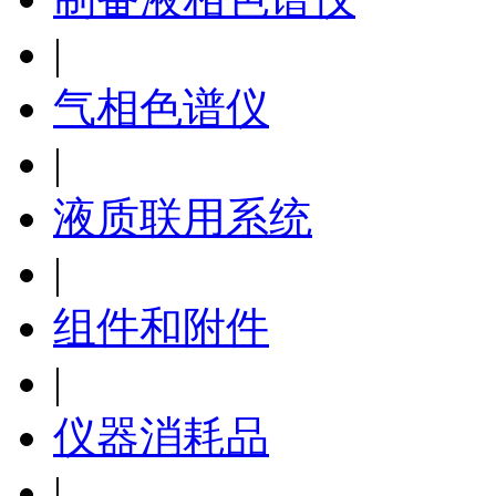
|
气相色谱仪
|
液质联用系统
|
组件和附件
|
仪器消耗品
|