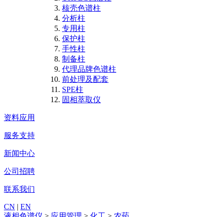
核壳色谱柱
分析柱
专用柱
保护柱
手性柱
制备柱
代理品牌色谱柱
前处理及配套
SPE柱
固相萃取仪
资料应用
服务支持
新闻中心
公司招聘
联系我们
CN
|
EN
液相色谱仪
>
应用管理
>
化工
>
农药