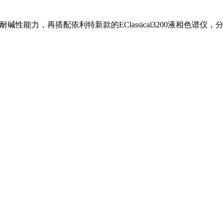
离能力和耐碱性能力，再搭配依利特新款的EClassical3200液