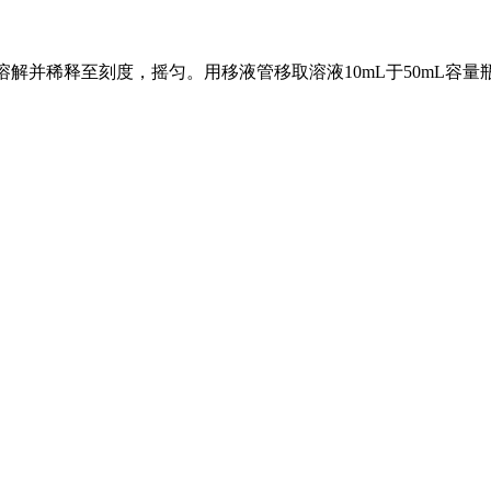
醇溶解并稀释至刻度，摇匀。用移液管移取溶液10mL于50mL容