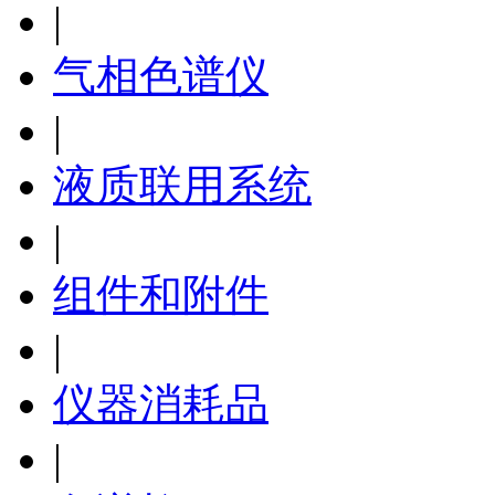
|
气相色谱仪
|
液质联用系统
|
组件和附件
|
仪器消耗品
|