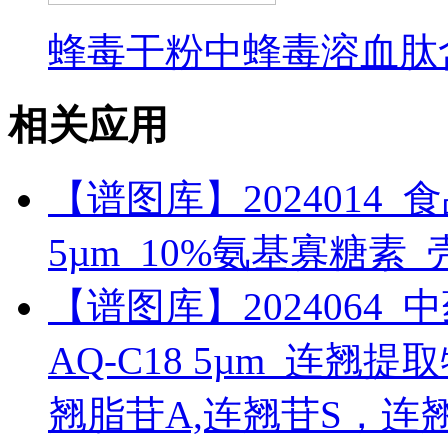
蜂毒干粉中蜂毒溶血肽
相关应用
【谱图库】2024014_食品_R
5µm_10%氨基寡糖素
【谱图库】2024064_中药_
AQ-C18 5µm_连翘
翘脂苷A,连翘苷S，连