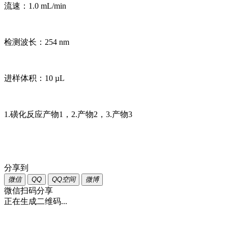
流速：1.0 mL/min
检测波长：254 nm
进样体积：10 µL
1.磺化反应产物1，2.产物2，3.产物3
分享到
微信
QQ
QQ空间
微博
微信扫码分享
正在生成二维码...