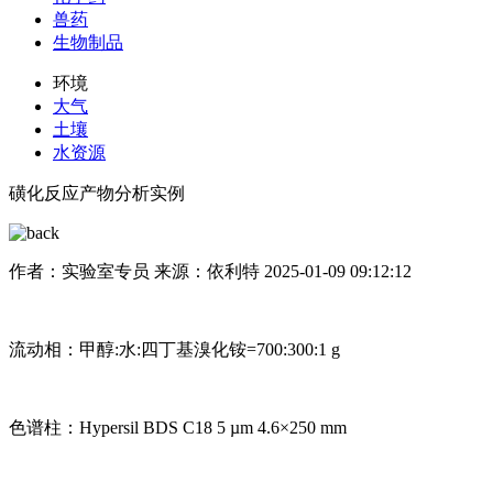
兽药
生物制品
环境
大气
土壤
水资源
磺化反应产物分析实例
作者：实验室专员
来源：依利特
2025-01-09 09:12:12
流动相：甲醇:水:四丁基溴化铵=700:300:1 g
色谱柱：Hypersil BDS C18 5 µm 4.6×250 mm