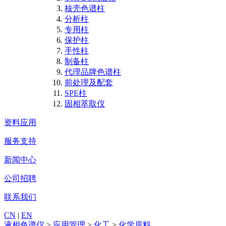
核壳色谱柱
分析柱
专用柱
保护柱
手性柱
制备柱
代理品牌色谱柱
前处理及配套
SPE柱
固相萃取仪
资料应用
服务支持
新闻中心
公司招聘
联系我们
CN
|
EN
液相色谱仪
>
应用管理
>
化工
>
化学原料