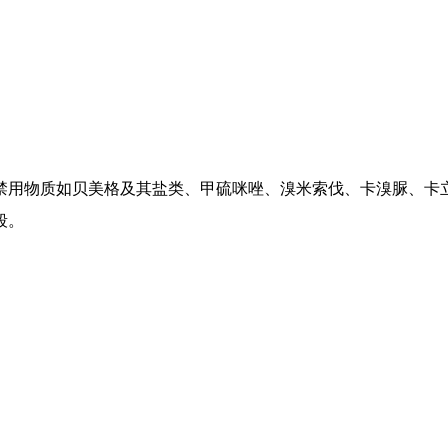
禁用物质如贝美格及其盐类、甲硫咪唑、溴米索伐、卡溴脲、卡
段。