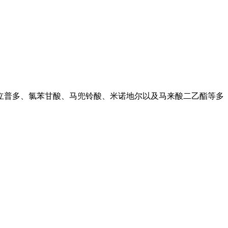
立普多、氯苯甘酸、马兜铃酸、米诺地尔以及马来酸二乙酯等多